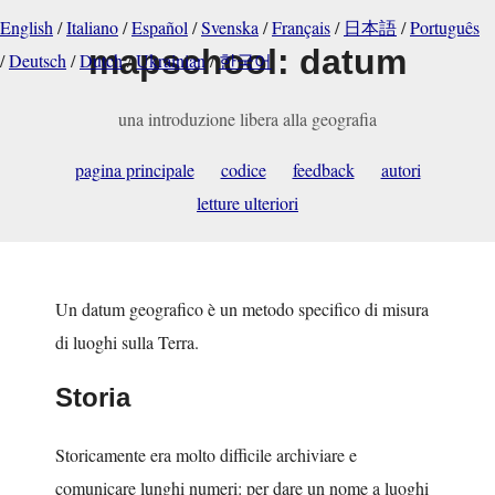
English
/
Italiano
/
Español
/
Svenska
/
Français
/
日本語
/
Português
mapschool: datum
/
Deutsch
/
Dutch
/
Ukrainian
/
한국어
una introduzione libera alla geografia
pagina principale
codice
feedback
autori
letture ulteriori
Un datum geografico è un metodo specifico di misura
di luoghi sulla Terra.
Storia
Storicamente era molto difficile archiviare e
comunicare lunghi numeri: per dare un nome a luoghi